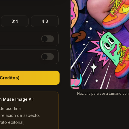
3:4
4:3
 Creditos
)
Haz clic para ver a tamano com
n Muse Image AI:
de uso final.
relacion de aspecto.
ato editorial,