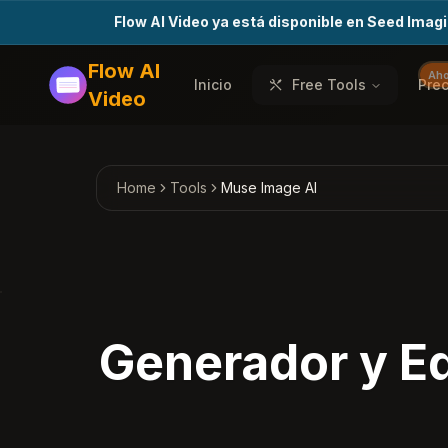
Flow AI Video ya está disponible en Seed Imag
Flow AI
Aho
Inicio
Free Tools
Prec
Video
Home
Tools
Muse Image AI
Generador y Ed