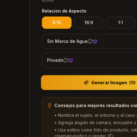
Relacion de Aspecto
9:16
16:9
1:1
Sin Marca de Agua
Privado
Generar Imagen
(
10
Consejos para mejores resultados co
•
Nombra el sujeto, el entorno y el caso 
•
Agrega angulo de camara, encuadre y 
•
Usa estilos como foto de producto, retr
cinematografico o render 3D.