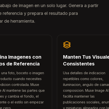
abajo de imagen en un solo lugar. Genera a partir
 referencia y prepara el resultado para
ar de herramienta.
ina Imagenes con
Manten Tus Visual
os de Referencia
Consistentes
 una foto, boceto o imagen
Usa detalles de indicacion
roducto cuando necesites
repetibles como colores,
edicion controlada. Muse
iluminacion, angulo de cama
e AI mantiene las partes que
composicion. Muse Image AI
es y cambia el fondo, el
facilita mantener las
nte o el estilo sin empezar
publicaciones sociales, anu
e cero.
y miniaturas alineados con la