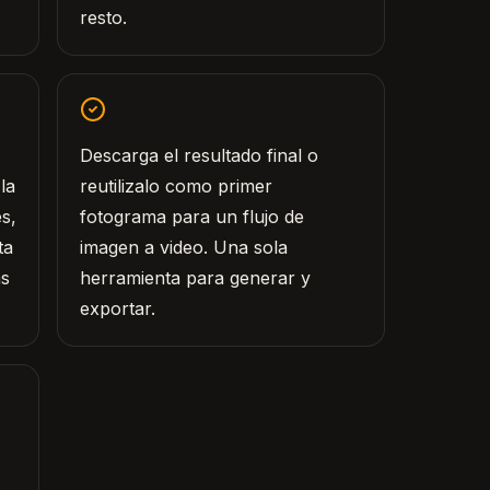
resto.
Descarga el resultado final o
la
reutilizalo como primer
s,
fotograma para un flujo de
ta
imagen a video. Una sola
as
herramienta para generar y
exportar.